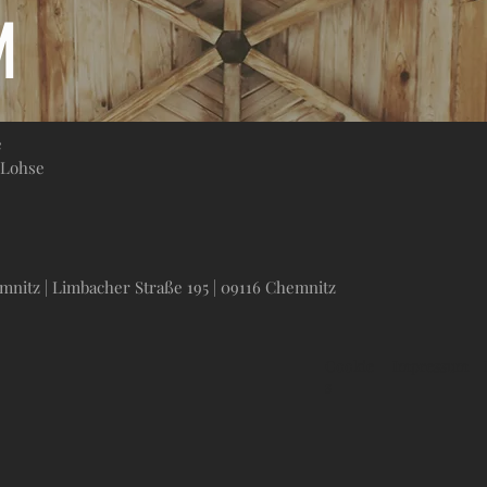
M
e
 Lohse
tz | Limbacher Straße 195 | 09116 Chemnitz
Cookie
Impressum
s