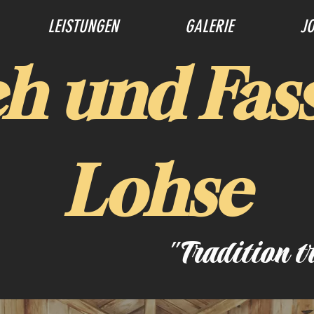
LEISTUNGEN
GALERIE
J
h und Fas
Lohse
"Tradition t