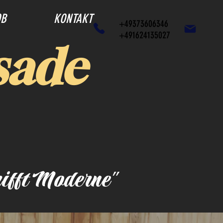
OB
KONTAKT
+49373606346
+491624135027
sade
rifft Moderne"