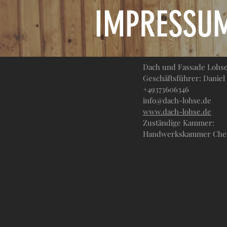
IMPRESSU
Dach und Fassade Lohs
Geschäftsführer: Daniel
+49373606346
info@dach-lohse.de
www.dach-lohse.de
Zuständige Kammer:
Handwerkskammer Chemni
© 2024 Dach und Fassade Lohse.
Erstellt mit
Wix.com